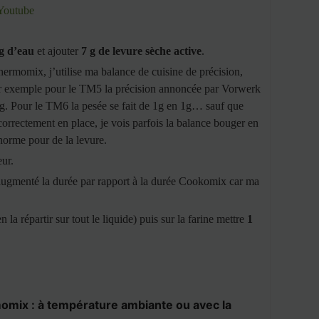
Youtube
g d’eau
et ajouter
7 g de levure sèche active
.
ermomix, j’utilise ma balance de cuisine de précision,
par exemple pour le TM5 la précision annoncée par Vorwerk
5g. Pour le TM6 la pesée se fait de 1g en 1g… sauf que
correctement en place, je vois parfois la balance bouger en
énorme pour de la levure.
eur.
 augmenté la durée par rapport à la durée Cookomix car ma
n la répartir sur tout le liquide) puis sur la farine mettre
1
rmomix : à température ambiante ou avec la