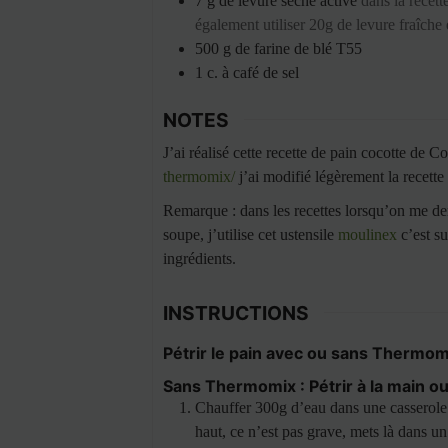
7
g
de levure sèche active
dans la recett
également utiliser 20g de levure fraîche 
500
g
de farine de blé T55
1
c. à café
de sel
NOTES
J’ai réalisé cette recette de pain cocotte de
thermomix/
j’ai modifié légèrement la recette e
Remarque : dans les recettes lorsqu’on me de
soupe, j’utilise cet ustensile
moulinex
c’est su
ingrédients.
INSTRUCTIONS
Pétrir le pain avec ou sans Thermom
Sans Thermomix : Pétrir à la main ou
Chauffer 300g d’eau dans une casserole e
haut, ce n’est pas grave, mets là dans u