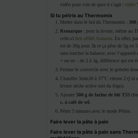
vidéo pour voir de quoi il s’agit :
vidéo 
Si tu pétris au Thermomix
Mettre dans le bol du Thermomix :
300 
Remarque
: pour la levure, même au Th
celle-ci
lien affilié Amazon
. En effet, 
est de 30g pour 3k et ça pèse de 5g en 
sans toucher la balance, avec l’appareil 
+ ou en – de 2 à 3g, différence qui est 
Fermer le couvercle avec le gobelet dos
Chauffer 3min30 à 37°C vitesse 2 (j’ai
levure sèche active sort du frigo).
Ajouter
500 g de farine de blé T55
(bie
c. à café de sel
.
Pétrir 5 minutes avec le mode Pétrin.
Faire lever la pâte à pain
Faire lever la pâte à pain sans The