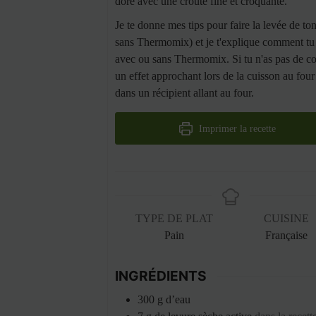
doré avec une croute fine et croquante.
Je te donne mes tips pour faire la levée de to
sans Thermomix) et je t'explique comment tu 
avec ou sans Thermomix. Si tu n'as pas de co
un effet approchant lors de la cuisson au four 
dans un récipient allant au four.
Imprimer la recette
TYPE DE PLAT
CUISINE
Pain
Française
INGRÉDIENTS
300
g
d’eau