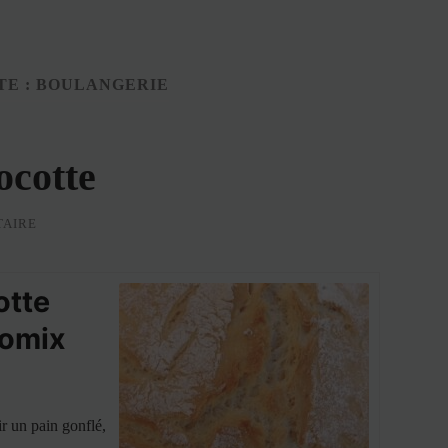
TE :
BOULANGERIE
ocotte
TAIRE
otte
momix
ir un pain gonflé,