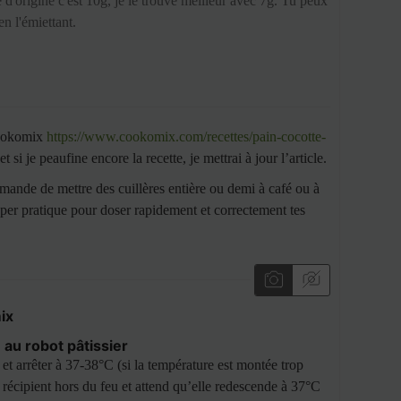
e d'origine c'est 10g, je le trouve meilleur avec 7g. Tu peux
en l'émiettant.
 Cookomix
https://www.cookomix.com/recettes/pain-cocotte-
t si je peaufine encore la recette, je mettrai à jour l’article.
mande de mettre des cuillères entière ou demi à café ou à
per pratique pour doser rapidement et correctement tes
ix
 au robot pâtissier
t arrêter à 37-38°C (si la température est montée trop
n récipient hors du feu et attend qu’elle redescende à 37°C