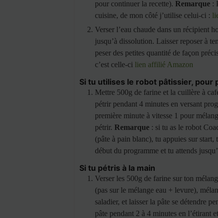
pour continuer la recette).
Remarque
: 
cuisine, de mon côté j’utilise celui-ci :
l
Verser l’eau chaude dans un récipient ho
jusqu’à dissolution. Laisser reposer à 
peser des petites quantité de façon préci
c’est celle-ci
lien affilié Amazon
Si tu utilises le robot pâtissier, pour 
Mettre 500g de farine et la cuillère à café
pétrir pendant 4 minutes en versant pro
première minute à vitesse 1 pour mélange
pétrir.
Remarque
: si tu as le robot C
(pâte à pain blanc), tu appuies sur start
début du programme et tu attends jusqu
Si tu pétris à la main
Verser les 500g de farine sur ton mélange 
(pas sur le mélange eau + levure), méla
saladier, et laisser la pâte se détendre 
pâte pendant 2 à 4 minutes en l’étirant et