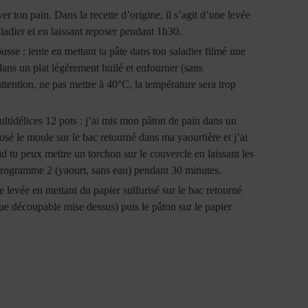
er ton pain. Dans la recette d’origine, il s’agit d’une levée
ladier et en laissant reposer pendant 1h30.
ousse : lente en mettant ta pâte dans ton saladier filmé une
dans un plat légèrement huilé et enfourner (sans
tention, ne pas mettre à 40°C, la température sera trop
ultidélices 12 pots : j’ai mis mon pâton de pain dans un
sé le moule sur le bac retourné dans ma yaourtière et j’ai
oid tu peux mettre un torchon sur le couvercle en laissant les
 programme 2 (yaourt, sans eau) pendant 30 minutes.
te levée en mettant du papier sulfurisé sur le bac retourné
cue découpable mise dessus) puis le pâton sur le papier