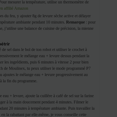
Pour mesurer la température, utilise un thermomètre de
ien affilié Amazon
rs du feu, y ajouter 8g de levure sèche active et délayer
température ambiante pendant 10 minutes.
Remarque
: pour
se, j’utilise une balance de cuisine de précision, la mienne
pétrir
 de sel dans le bol de ton robot et utiliser le crochet à
gressivement le mélange eau + levure dessus pendant la
r les ingrédients, puis 6 minutes à vitesse 2 pour bien
oach de Moulinex, tu peux utiliser le mode programmé P7
, tu ajoutes le mélange eau + levure progressivement au
’à la fin du programme.
eau + levure, ajoute la cuillère à café de sel sur la farine
nger à la main doucement pendant 4 minutes. Filmer le
pendant 20 minutes à température ambiante. Puis travailler la
 en la rabattant par elle-même, je vous conseille cette