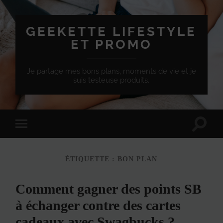
GEEKETTE LIFESTYLE
ET PROMO
Je partage mes bons plans, moments de vie et je
suis testeuse produits.
Effet
Passer
de
à
bascule
la
de
version
recherc
ÉTIQUETTE :
BON PLAN
mobile
Comment gagner des points SB
à échanger contre des cartes
cadeaux avec Swagbucks ?