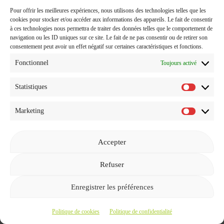
Pour ce qui est du cashback, en dehors de l’offre de
Pour offrir les meilleures expériences, nous utilisons des technologies telles que les
bienvenue qui fait que dans ce cas précis c’est plus
cookies pour stocker et/ou accéder aux informations des appareils. Le fait de consentir
intéressant pour moi de passer par Swagbucks, je te conseille
à ces technologies nous permettra de traiter des données telles que le comportement de
de comparer toujours avec tes sites de cashback habituels
navigation ou les ID uniques sur ce site. Le fait de ne pas consentir ou de retirer son
consentement peut avoir un effet négatif sur certaines caractéristiques et fonctions.
avant de te faire tes achats pour passer par le site le plus
intéressant pour toi.
Fonctionnel
Toujours activé
Statistiques
Gagner des SB avec les évènements
Statistiq
(Swago, parrainage ou autre)
Marketing
Marketi
Quand tu cliques sur le bouton gris dont je te parlais déjà au
début de l’article (celui où il y a marqué bonus ou bien gagne
Accepter
30 SB) :
Refuser
Enregistrer les préférences
Politique de cookies
Politique de confidentialité