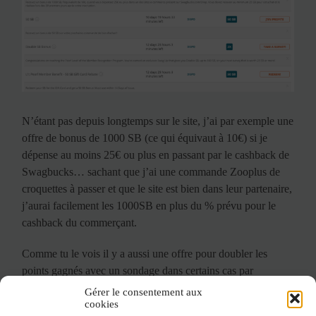
N’étant pas depuis longtemps sur le site, j’ai par exemple une
offre de bonus de 1000 SB (ce qui équivaut à 10€) si je
dépense au moins 25€ ou plus en passant par le cashback de
Swagbucks… sachant que j’ai une commande Zooplus de
croquettes à passer et que le site est bien dans leur partenaire,
j’aurai facilement les 1000SB en plus du % prévu pour le
cashback du commerçant.
Comme tu le vois il y a aussi une offre pour doubler les
points gagnés avec un sondage dans certains cas par
exemple, c’est sympa.
Gérer le consentement aux
cookies