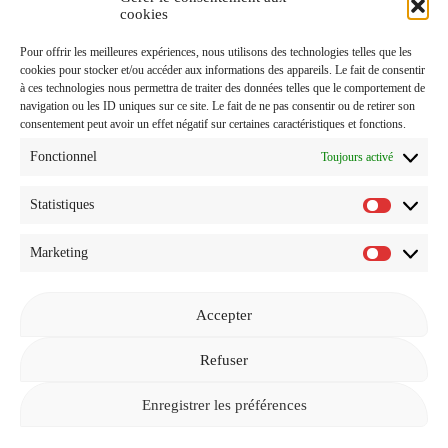
J'accepte de recevoir vos e-mails et confirme avoir pris
cookies
connaissance de votre
Politique de Confidentialité
et
Pour offrir les meilleures expériences, nous utilisons des technologies telles que les
Mentions Légales
.
cookies pour stocker et/ou accéder aux informations des appareils. Le fait de consentir
à ces technologies nous permettra de traiter des données telles que le comportement de
navigation ou les ID uniques sur ce site. Le fait de ne pas consentir ou de retirer son
consentement peut avoir un effet négatif sur certaines caractéristiques et fonctions.
Fonctionnel
Toujours activé
Statistiques
Statistiq
Marketing
Marketi
Accepter
Revenir à l'accueil
Refuser
Enregistrer les préférences
© 2026
GEEKETTE LIFESTYLE ET PROMO
—
EN HAUT ↑