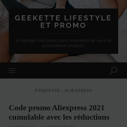
GEEKETTE LIFESTYLE
ET PROMO
Je partage mes bons plans, moments de vie et je
suis testeuse produits.
Effet
Passer
de
à
bascule
la
de
version
recherc
ÉTIQUETTE :
ALIEXPRESS
mobile
Code promo Aliexpress 2021
cumulable avec les réductions