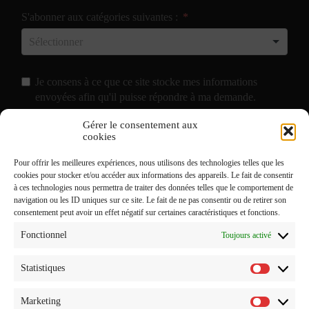
S'abonner aux catégories suivantes :
Je consens à ce que ce site stocke mes informations
envoyées afin qu'il puisse répondre à ma demande.
Gérer le consentement aux
J'accepte de recevoir vos e-mails et confirme avoir pris
cookies
connaissance de votre
Politique de Confidentialité
et
Pour offrir les meilleures expériences, nous utilisons des technologies telles que les
Mentions Légales
.
cookies pour stocker et/ou accéder aux informations des appareils. Le fait de consentir
à ces technologies nous permettra de traiter des données telles que le comportement de
navigation ou les ID uniques sur ce site. Le fait de ne pas consentir ou de retirer son
consentement peut avoir un effet négatif sur certaines caractéristiques et fonctions.
Fonctionnel
Toujours activé
Statistiques
Statistiq
Marketing
Marketi