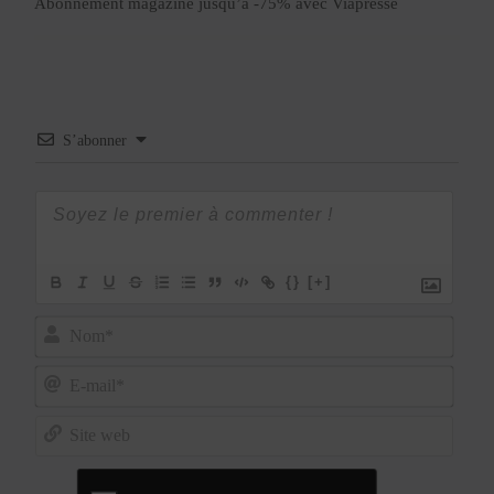
Abonnement magazine jusqu’à -75% avec Viapresse
S’abonner
{}
[+]
Nom*
E-
mail*
Site
web