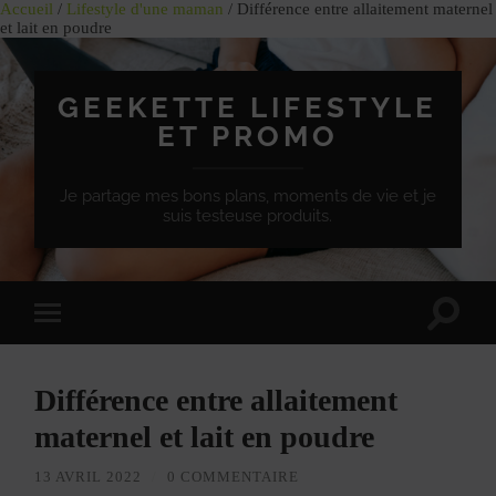
Accueil
/
Lifestyle d'une maman
/ Différence entre allaitement maternel
et lait en poudre
GEEKETTE LIFESTYLE
ET PROMO
Je partage mes bons plans, moments de vie et je
suis testeuse produits.
Effet
Passer
de
à
bascule
la
de
version
recherc
Différence entre allaitement
mobile
maternel et lait en poudre
13 AVRIL 2022
/
0 COMMENTAIRE